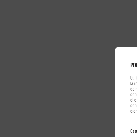
PO
Uti
la 
de 
con
el 
con
cier
Gest