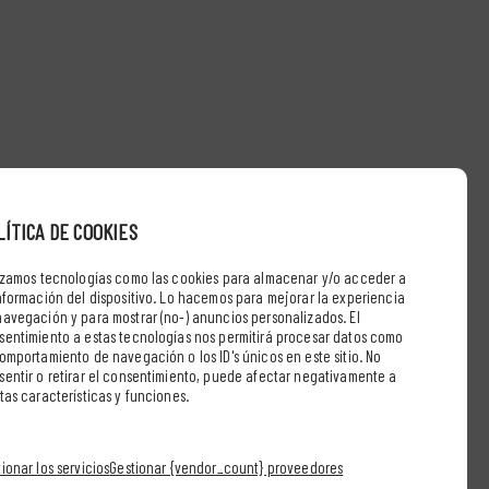
LÍTICA DE COOKIES
lizamos tecnologías como las cookies para almacenar y/o acceder a
información del dispositivo. Lo hacemos para mejorar la experiencia
navegación y para mostrar (no-) anuncios personalizados. El
sentimiento a estas tecnologías nos permitirá procesar datos como
comportamiento de navegación o los ID's únicos en este sitio. No
sentir o retirar el consentimiento, puede afectar negativamente a
tas características y funciones.
ionar los servicios
Gestionar {vendor_count} proveedores